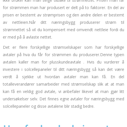
ikke bruker kan man selge tilbake til strømnettet.
Prisen man får
for strømmen man har produsert er delt på to faktorer.
En del av
prisen er bestemt av strømprisen og den andre delen er bestemt
av nettleien.
Når ditt næringsbygg produserer strøm til
strømnettet så vil du kompensert med omvendt nettleie fordi du
er med på å avlaste nettet.
Det er flere forskjellige strømselskaper som har forskjellige
avtaler på hva du får for strømmen du produserer.
Denne typen
avtalen kaller man for
plusskundeavtale
.
Hvis du vurderer å
investere i solcellepaneler til ditt næringsbygg så kan det være
verdt å sjekke ut hvordan avtaler man kan få.
En del
totalleverandører samarbeider med strømselskap slik at at man
kan få en veldig god avtale, vi anbefaler likevel at man gjør litt
undersøkelser selv.
Det finnes egne avtaler for næringsbygg med
solcellepaneler og disse avtalene blir stadig bedre.