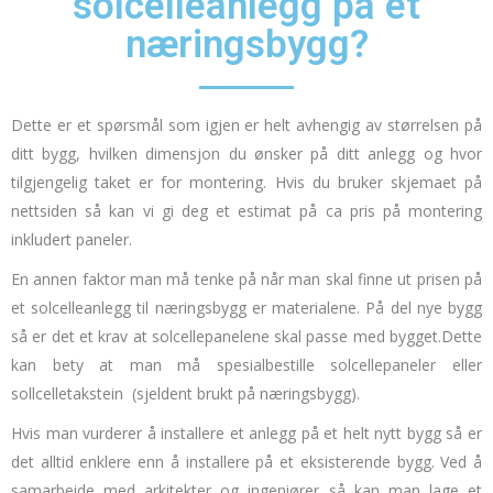
solcelleanlegg på et
næringsbygg?
Dette er et spørsmål som igjen er helt avhengig av størrelsen på
ditt bygg, hvilken dimensjon du ønsker på ditt anlegg og hvor
tilgjengelig taket er for montering.
Hvis du bruker skjemaet på
nettsiden så kan vi gi deg et estimat på ca pris på montering
inkludert paneler.
En annen faktor man må tenke på når man skal finne ut prisen på
et solcelleanlegg til næringsbygg er materialene.
På del nye bygg
så er det et krav at solcellepanelene skal passe med bygget.
Dette
kan bety at man må spesialbestille solcellepaneler eller
sollcelletakstein
(sjeldent brukt på næringsbygg).
Hvis man vurderer å installere et anlegg på et helt nytt bygg så er
det alltid enklere enn å installere på et eksisterende bygg.
Ved å
samarbeide med arkitekter og ingeniører så kan man lage et