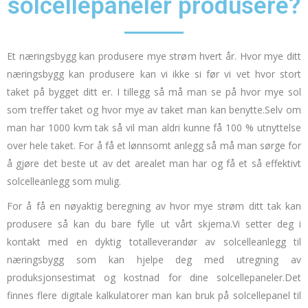
solcellepaneler produsere?
Et næringsbygg kan produsere mye strøm hvert år.
Hvor mye ditt
næringsbygg kan produsere kan vi ikke si før vi vet hvor stort
taket på bygget ditt er.
I tillegg så må man se på hvor mye sol
som treffer taket og hvor mye av taket man kan benytte.
Selv om
man har 1000 kvm tak så vil man aldri kunne få 100 % utnyttelse
over hele taket.
For å få et lønnsomt anlegg så må man sørge for
å gjøre det beste ut av det arealet man har og få et så effektivt
solcelleanlegg som mulig.
For å få en nøyaktig beregning av hvor mye strøm ditt tak kan
produsere så kan du bare fylle ut vårt skjema.
Vi setter deg i
kontakt med en dyktig totalleverandør av solcelleanlegg til
næringsbygg som kan hjelpe deg med utregning av
produksjonsestimat og kostnad for dine solcellepaneler.
Det
finnes flere digitale kalkulatorer man kan bruk på
solcellepanel til