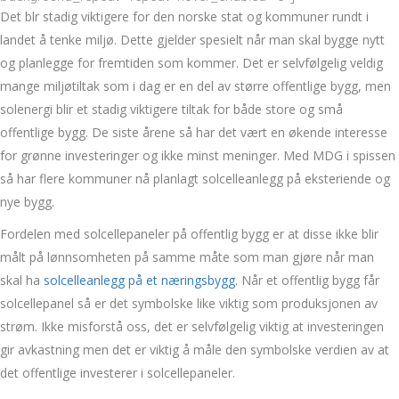
Det blr stadig viktigere for den norske stat og kommuner rundt i
landet å tenke miljø. Dette gjelder spesielt når man skal bygge nytt
og planlegge for fremtiden som kommer. Det er selvfølgelig veldig
mange miljøtiltak som i dag er en del av større offentlige bygg, men
solenergi blir et stadig viktigere tiltak for både store og små
offentlige bygg. De siste årene så har det vært en økende interesse
for grønne investeringer og ikke minst meninger. Med MDG i spissen
så har flere kommuner nå planlagt solcelleanlegg på eksteriende og
nye bygg.
Fordelen med solcellepaneler på offentlig bygg er at disse ikke blir
målt på lønnsomheten på samme måte som man gjøre når man
skal ha
solcelleanlegg på et næringsbygg.
Når et offentlig bygg får
solcellepanel så er det symbolske like viktig som produksjonen av
strøm. Ikke misforstå oss, det er selvfølgelig viktig at investeringen
gir avkastning men det er viktig å måle den symbolske verdien av at
det offentlige investerer i solcellepaneler.