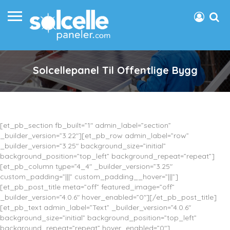
Solcellepanel Til Offentlige Bygg
[et_pb_section fb_built=”1″ admin_label=”section”
_builder_version=”3.22″][et_pb_row admin_label=”row”
_builder_version=”3.25″ background_size=”initial”
background_position=”top_left” background_repeat=”repeat”]
[et_pb_column type=”4_4″ _builder_version=”3.25″
custom_padding=”|||” custom_padding__hover=”|||”]
[et_pb_post_title meta=”off” featured_image=”off”
_builder_version=”4.0.6″ hover_enabled=”0″][/et_pb_post_title]
[et_pb_text admin_label=”Text” _builder_version=”4.0.6″
background_size=”initial” background_position=”top_left”
background_repeat=”repeat” hover_enabled=”0″]