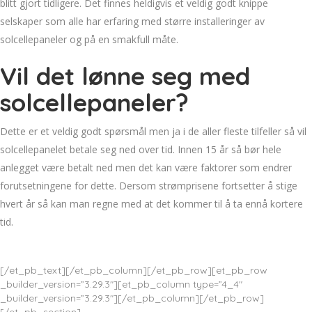
blitt gjort tidligere. Det finnes heldigvis et veldig godt knippe
selskaper som alle har erfaring med større installeringer av
solcellepaneler og på en smakfull måte.
Vil det lønne seg med
solcellepaneler?
Dette er et veldig godt spørsmål men ja i de aller fleste tilfeller så vil
solcellepanelet betale seg ned over tid. Innen 15 år så bør hele
anlegget være betalt ned men det kan være faktorer som endrer
forutsetningene for dette. Dersom strømprisene fortsetter å stige
hvert år så kan man regne med at det kommer til å ta ennå kortere
tid.
[/et_pb_text][/et_pb_column][/et_pb_row][et_pb_row
_builder_version=”3.29.3″][et_pb_column type=”4_4″
_builder_version=”3.29.3″][/et_pb_column][/et_pb_row]