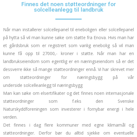
Finnes det noen støtteordninger for
solcelleanlegg til landbruk
Når man installerer
solcellepanel til eneboligen
eller
solcellepanel
på hytta
så vil man kunne søke om støtte fra Enova. Hvis man har
et gårdsbruk som er registrert som vanlig enebolig så vil man
kunne få opp til 27000,- kroner i støtte. Når man har en
landbrukseiendom som egentlig er en næringseiendom så er det
dessverre ikke så mange støtteordninger ennå. Vi har skrevet mer
om støtteordninger for næringsbygg på vår
underside
solcelleanlegg til næringsbygg
Man kan søke om
elsertifikater
og det finnes noen internasjonale
støtteordninger som f.eks den
Svenske
Naturskyddforeningen
som investerer i fornybar energi i hele
verden.
Det finnes i dag flere kommuner med egne klimamål og
støtteordninger. Derfor bør du alltid sjekke om eventuelle