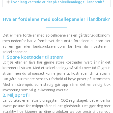
Hvor lang ventetid er det på solcelleanlegg til landbruk?
Hva er fordelene med solcellepaneler i landbruk?
Det er flere fordeler med solcellepaneler i en gårdsbruk-økonomi
men nedenfor har vi fremhevet de største fordeleen du som eier
av en går eller landsbrukseiendom får hvis du investerer i
solcellepaneler.
1. Spare kostnader til strøm
Et fjøs eller en låve har gjerne store kostnader hvert år når det
kommer til strøm.
Med et solcelleanlegg så vil du over tid få gratis
strøm men du vil uansett kunne jevne ut kostnaden din til strøm.
Din gård blir mindre sensitiv i forhold til høye priser på strømmen.
Med en strømpris som stadig går opp så er det en veldig klok
investering som vil gi avkastning over tid.
2. Miljøprofil
Landbruket er en stor bidragsyter i CO2-regnskapet, det er derfor
svært positivt for miljøprofilen til ditt gårdsbruk.
Det gjør deg mer
attraktiv hos kjøpere av dine produkter og bør også gi deg god