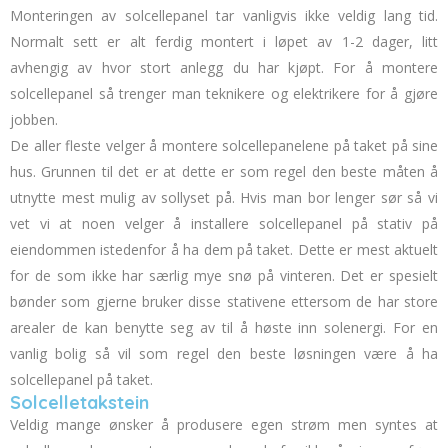
Monteringen av solcellepanel tar vanligvis ikke veldig lang tid.
Normalt sett er alt ferdig montert i løpet av 1-2 dager, litt
avhengig av hvor stort anlegg du har kjøpt. For å montere
solcellepanel så trenger man teknikere og elektrikere for å gjøre
jobben.
De aller fleste velger å montere solcellepanelene på taket på sine
hus. Grunnen til det er at dette er som regel den beste måten å
utnytte mest mulig av sollyset på. Hvis man bor lenger sør så vi
vet vi at noen velger å installere solcellepanel på stativ på
eiendommen istedenfor å ha dem på taket. Dette er mest aktuelt
for de som ikke har særlig mye snø på vinteren. Det er spesielt
bønder som gjerne bruker disse stativene ettersom de har store
arealer de kan benytte seg av til å høste inn solenergi. For en
vanlig bolig så vil som regel den beste løsningen være å ha
solcellepanel på taket.
Solcelletakstein
Veldig mange ønsker å produsere egen strøm men syntes at