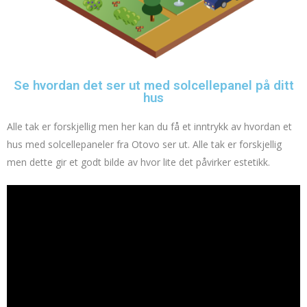
Se hvordan det ser ut med solcellepanel på ditt
hus
Alle tak er forskjellig men her kan du få et inntrykk av hvordan et
hus med solcellepaneler fra Otovo ser ut. Alle tak er forskjellig
men dette gir et godt bilde av hvor lite det påvirker estetikk.