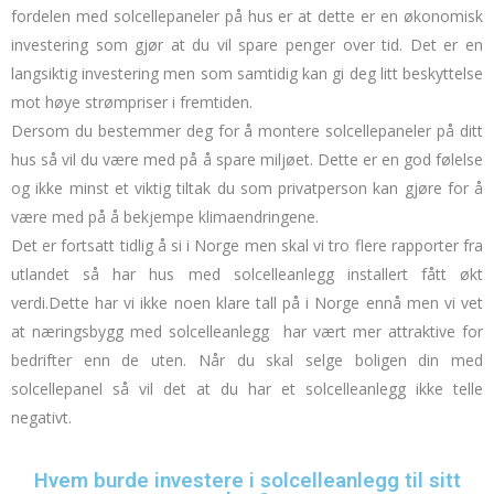
fordelen med solcellepaneler på hus er at dette er en økonomisk
investering som gjør at du vil spare penger over tid.
Det er en
langsiktig investering men som samtidig kan gi deg litt beskyttelse
mot høye strømpriser i fremtiden.
Dersom du bestemmer deg for å montere solcellepaneler på ditt
hus så vil du være med på å spare miljøet.
Dette er en god følelse
og ikke minst et viktig tiltak du som privatperson kan gjøre for å
være med på å bekjempe klimaendringene.
Det er fortsatt tidlig å si i Norge men skal vi tro flere rapporter fra
utlandet så har hus med solcelleanlegg installert fått økt
verdi.
Dette har vi ikke noen klare tall på i Norge ennå men vi vet
at
næringsbygg med solcelleanlegg
har vært mer attraktive for
bedrifter enn de uten.
Når du skal selge boligen din med
solcellepanel så vil det at du har et solcelleanlegg ikke telle
negativt.
Hvem burde investere i solcelleanlegg til sitt