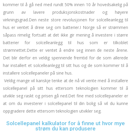
kommer til å gå ned med rundt 50% innen 10 år hovedsakelig på
grunn av lavere produksjonskostnader og høyere
virkningsgrad.
Den neste store revolusjonen for solcelleanlegg til
hus er ventet å dreie seg om
batterier
.
I Norge så er strømmen
såpass rimelig fortsatt at det ikke gir mening å investere i større
batterier for solcelleanlegg til hus som er tilkoblet
strømnettet.
Dette er ventet å endre seg innen de neste årene.
Det blir derfor en veldig spennende fremtid for de som allerede
har installert et solcelleanlegg til sitt hus og de som kommer til å
installere solcellepaneler på sine hus.
Veldig mange vil kanskje tenke at de nå vil vente med å installere
solcellepanel på sitt hus ettersom teknologien kommer til å
utvikle seg raskt og prisen gå ned.
Det fine med solcellepaneler er
at om du investerer i solcellepanel til din bolig så vil du kunne
oppgradere dette ettersom teknologien utvikler seg.
Solcellepanel kalkulator for å finne ut hvor mye
strøm du kan produsere