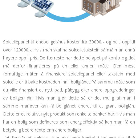
Solcellepanel til eneboliger/hus koster fra 30000,- og helt opp til
over 120000,-.
Hvis man skal ha solcelletakstein så må man ennå
høyere opp i pris.
De færreste har dette beløpet på konto og det
må derfor finansieres på en eller annen måte.
Den mest
fornuftige måten å finansiere solcellepanel eller takstein med
solcelle er å bake kostnaden inn i boliglånet.
På samme måte som
du ville finansiert et nytt bad, påbygg eller andre oppgraderinger
av boligen din.
Hvis man gjør dette så er det mulig at man i
samme manøver kan få boliglånet endret til et grønt boliglån.
Dette er et relativt nytt produkt som enkelte banker har.
Hvis man
har en bolig som defineres som energieffektiv så kan man få en
betydelig bedre rente enn andre boliger.
Vi forstår at enkelte ikke har ledig kapital i boligen sin til å