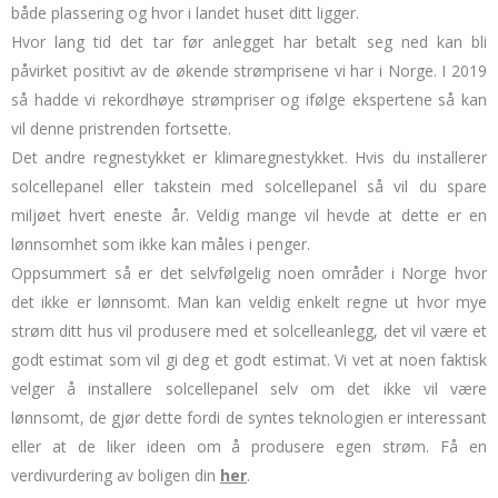
både plassering og hvor i landet huset ditt ligger.
Hvor lang tid det tar før anlegget har betalt seg ned kan bli
påvirket positivt av de økende strømprisene vi har i Norge. I 2019
så hadde vi rekordhøye strømpriser og ifølge ekspertene så kan
vil denne pristrenden fortsette.
Det andre regnestykket er klimaregnestykket. Hvis du installerer
solcellepanel eller takstein med solcellepanel så vil du spare
miljøet hvert eneste år. Veldig mange vil hevde at dette er en
lønnsomhet som ikke kan måles i penger.
Oppsummert så er det selvfølgelig noen områder i Norge hvor
det ikke er lønnsomt. Man kan veldig enkelt regne ut hvor mye
strøm ditt hus vil produsere med et solcelleanlegg, det vil være et
godt estimat som vil gi deg et godt estimat. Vi vet at noen faktisk
velger å installere solcellepanel selv om det ikke vil være
lønnsomt, de gjør dette fordi de syntes teknologien er interessant
eller at de liker ideen om å produsere egen strøm. Få en
verdivurdering av boligen din
her
.