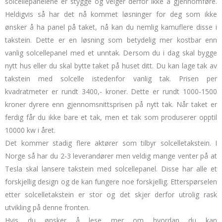
solcellepanelene er stygge og velger derfor ikke å gjennomføre.
Heldigvis så har det nå kommet løsninger for deg som ikke
ønsker å ha panel på taket, nå kan du nemlig kamuflere disse i
takstein. Dette er en løsning som betydelig mer kostbar enn
vanlig solcellepanel med et unntak. Dersom du i dag skal bygge
nytt hus eller du skal bytte taket på huset ditt. Du kan lage tak av
takstein med solcelle istedenfor vanlig tak. Prisen per
kvadratmeter er rundt 3400,- kroner. Dette er rundt 1000-1500
kroner dyrere enn gjennomsnittsprisen på nytt tak. Når taket er
ferdig får du ikke bare et tak, men et tak som produserer opptil
10000 kw i året.
Det kommer stadig flere aktører som tilbyr solcelletakstein. I
Norge så har du 2-3 leverandører men veldig mange venter på at
Tesla skal lansere takstein med solcellepanel. Disse har alle et
forskjellig design og de kan fungere noe forskjellig. Etterspørselen
etter solcelletakstein er stor og det skjer derfor utrolig rask
utvikling på denne fronten.
Hvis du ønsker å lese mer om hvordan du kan