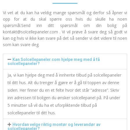
Vi vet at du kan ha veldig mange spørsmål og derfor så åpner vi
opp for at du skal spørre oss hvis du skulle ha noen
spørsmål.
Send inn ditt spørsmål om din bolig på
kontakt@solcellepaneler.com
.
Vi vil prøve å svare deg så godt vi
kan og hvis vi ikke kan svare på det så sender vi det videre til noen
som kan svare deg.
Kan Solcellepaneler.com hjelpe meg med å få
solcellepaneler?
Ja, vi kan hjelpe deg med å innhente tilbud på solcellepaneler
til ditt hus. Alt du trenger å gjøre er å gå til toppen av denne
siden. Her finner du en et felte hvor det står “adresse”. Skriv
inn adressen til boligen du ønsker solcellepanel på. På under
5 minutter så vil du ha et uforpliktende tilbud på
solcellepaneler til ditt hus.
Hvordan velge riktig montør og leverandør av
solcellepaneler?