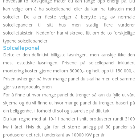
hovedsak to forskjellige måter du kan fange opp energi på. Du
kan velge om å ha solcellepanel eller du kan ha takstein med
solceller. De aller fleste velger å benytte seg av normale
solcellepaneler til sitt hus men stadig flere vurderer
solcelletakstein
. Nedenfor har vi skrevet litt om de to forskjellige
typene solcellepaneler
Solcellepanel
Dette er den definitivt billigste løsningen, men kanskje ikke den
mest estetiske løsningen. Prisene på solcellepanel inkludert
montering koster gjerne mellom 30000,- og helt opp til 150 000,-.
Prisen avhenger på hvor mange panel du skal ha men det samme
gjør strømproduksjonen.
For å finne ut hvor mange panel du trenger
så kan du fylle ut vårt
skjema
og du vil finne ut hvor mange panel du trenger, basert på
din beliggenhet i forhold til sol og størrelse på ditt tak.
Du kan regne med at 10-11 paneler i snitt produserer rundt 3100
kw i året. Hvis du går for et større anlegg på 30 paneler så
produserer det rett i underkant av 10000 KW per år.