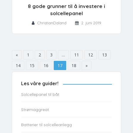
8 gode grunner til å investere i
solcellepanel
ChristianDaland
2. juni 2019
«
1
2
3
…
11
12
13
14
15
16
17
18
»
Les våre guider!
Solcellepanel til båt
Strømaggreat
Batterier til solcelleanlegg