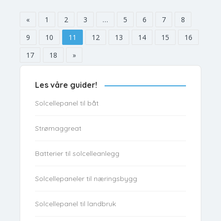
«
1
2
3
…
5
6
7
8
9
10
11
12
13
14
15
16
17
18
»
Les våre guider!
Solcellepanel til båt
Strømaggreat
Batterier til solcelleanlegg
Solcellepaneler til næringsbygg
Solcellepanel til landbruk