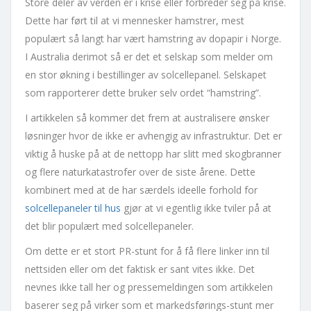
Store deler av verden er i krise eller forbreder seg på krise.
Dette har ført til at vi mennesker hamstrer, mest
populært så langt har vært hamstring av dopapir i Norge.
I Australia derimot så er det et selskap som melder om
en stor økning i bestillinger av solcellepanel. Selskapet
som rapporterer dette bruker selv ordet “hamstring”.
I artikkelen så kommer det frem at australisere ønsker
løsninger hvor de ikke er avhengig av infrastruktur. Det er
viktig å huske på at de nettopp har slitt med skogbranner
og flere naturkatastrofer over de siste årene. Dette
kombinert med at de har særdels ideelle forhold for
solcellepaneler til hus
gjør at vi egentlig ikke tviler på at
det blir populært med solcellepaneler.
Om dette er et stort PR-stunt for å få flere linker inn til
nettsiden eller om det faktisk er sant vites ikke. Det
nevnes ikke tall her og pressemeldingen som artikkelen
baserer seg på virker som et markedsførings-stunt mer