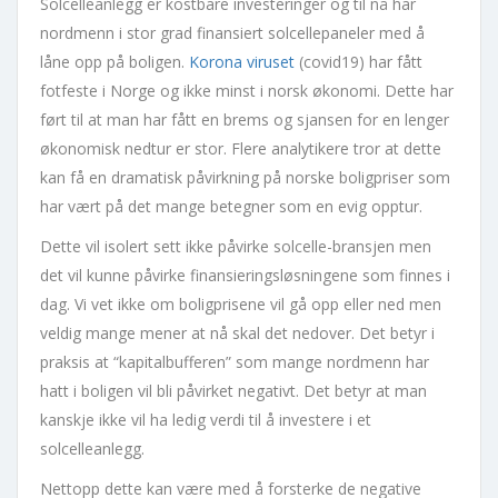
Solcelleanlegg er kostbare investeringer og til nå har
nordmenn i stor grad finansiert solcellepaneler med å
låne opp på boligen.
Korona viruset
(covid19) har fått
fotfeste i Norge og ikke minst i norsk økonomi. Dette har
ført til at man har fått en brems og sjansen for en lenger
økonomisk nedtur er stor. Flere analytikere tror at dette
kan få en dramatisk påvirkning på norske boligpriser som
har vært på det mange betegner som en evig opptur.
Dette vil isolert sett ikke påvirke solcelle-bransjen men
det vil kunne påvirke finansieringsløsningene som finnes i
dag. Vi vet ikke om boligprisene vil gå opp eller ned men
veldig mange mener at nå skal det nedover. Det betyr i
praksis at “kapitalbufferen” som mange nordmenn har
hatt i boligen vil bli påvirket negativt. Det betyr at man
kanskje ikke vil ha ledig verdi til å investere i et
solcelleanlegg.
Nettopp dette kan være med å forsterke de negative