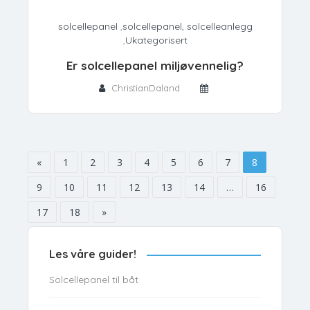
solcellepanel
,
solcellepanel, solcelleanlegg
,
Ukategorisert
Er solcellepanel miljøvennelig?
ChristianDaland
«
1
2
3
4
5
6
7
8
9
10
11
12
13
14
…
16
17
18
»
Les våre guider!
Solcellepanel til båt