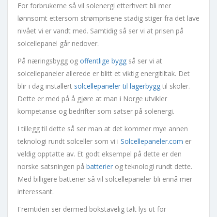
For forbrukerne så vil solenergi etterhvert bli mer
lønnsomt ettersom strømprisene stadig stiger fra det lave
nivået vi er vandt med. Samtidig så ser vi at prisen på
solcellepanel går nedover.
På næringsbygg og
offentlige bygg
så ser vi at
solcellepaneler allerede er blitt et viktig energitiltak. Det
blir i dag installert
solcellepaneler til lagerbygg
til skoler.
Dette er med på å gjøre at man i Norge utvikler
kompetanse og bedrifter som satser på solenergi.
I tillegg til dette så ser man at det kommer mye annen
teknologi rundt solceller som vi i
Solcellepaneler.com
er
veldig opptatte av. Et godt eksempel på dette er den
norske satsningen på
batterier
og teknologi rundt dette.
Med billigere batterier så vil solcellepaneler bli ennå mer
interessant.
Fremtiden ser dermed bokstavelig talt lys ut for