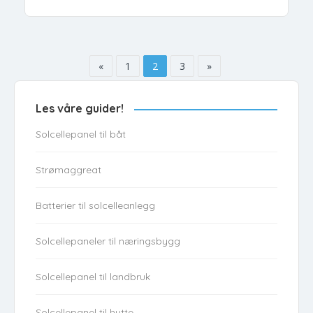
«
1
2
3
»
Les våre guider!
Solcellepanel til båt
Strømaggreat
Batterier til solcelleanlegg
Solcellepaneler til næringsbygg
Solcellepanel til landbruk
Solcellepanel til hytte