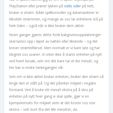
PlayStation eller prøver lykken på
odds sider
på nett,
bruker vi strøm. Både spillkonsoller og datamaskiner er
tilkoblet strømmen, og mange av oss lar enhetene stå på
hele tiden – også når vi ikke bruker dem aktivt.
Noen ganger gjøres dette fordi bakgrunnsoppdateringer
skal lastes opp i løpet av natten eller liknende – og det
krever strømtilførsel. Men normalt er vi bare late og har
tilegnet oss uvaner. Vi orker ikke å starte enheten på nytt
ved hvert besøk, selv om det bare tar et lite minutt, og
her bør vi endre tankegangen vår.
Selv om vi ikke aktivt bruker enheten, bruker den strøm så
lenge den er slått på. Og det påvirker miljøet i negativ
forstand. Ved å bruke ett minutt ekstra på å skru på
enheten på nytt hver gang vi skal spille, gjør vi en
kjempeinnsats for miljøet uten at det koster oss noe
ekstra – sett bort ifra det lille minuttet, da.