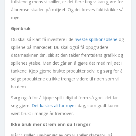
fullstendig mens vi spiller, er det flere ting vi kan gjøre for
å bremse skaden på miljøet. Og det kreves faktisk ikke så
mye.
Gjenbruk
Du skal så klart få investere i de
nyeste spillkonsollene
og
spillene på markedet. Du skal også få oppgradere
datamaskinen din, slik at den takler fremtidens grafikk og
spillenes ytelse. Men det går an å gjøre det med miljøet i
tankene. Kjøp gjerne brukte produkter selv, og sørg for å
selge produktene du ikke trenger videre til noen som vil
ha dem.
Sørg også for å kjøpe spill i digital form så godt det lar
seg gjøre.
Det kastes altfor mye
i dag, som godt kunne
vært brukt i mange år fremover.
Ikke bruk mer strøm enn du trenger
Når vi spiller, uavhengig av om vi spiller skytespill på