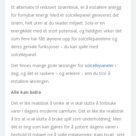
Et alternativ til redusert strømbruk, er å installere anlegg
for fornybar energi. Med et solcellepanel genereres det
strøm, helt uten at du skader miljøet. Sola er en
energikilde med et stort potensial, og heldigvis virker det
som flere har fått øynene opp for solcellepanelene og
deres geniale funksjoner – du kan spille med
solcellepanel.
Det finnes mange gode løsninger for
solcellepaneler
i
dag, og det er raskere – og enklere – enn du tror å
installere løsningen.
Alle kan bidra
Det er lite realistisk å tenke at vi skal slutte å forbruke
varer i dagens moderne samfunn. Det er like lite realistisk
å tro at vi vil slutte å bruke spill som underholdning. Men
det er ting som kan gjøres for å justere dagens vaner i
henhold til miljøet og å spille miljøvennlig. Kjøp brukt, selg