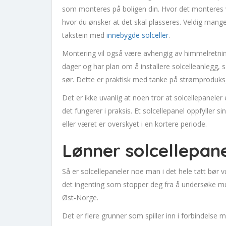
som monteres på boligen din. Hvor det monteres v
hvor du ønsker at det skal plasseres. Veldig mang
takstein med
innebygde solceller
.
Montering vil også være avhengig av himmelretning
dager og har plan om å installere solcelleanlegg,
sør. Dette er praktisk med tanke på strømproduks
Det er ikke uvanlig at noen tror at solcellepaneler 
det fungerer i praksis. Et solcellepanel oppfyller s
eller været er overskyet i en kortere periode.
Lønner solcellepane
Så er solcellepaneler noe man i det hele tatt bør
det ingenting som stopper deg fra å undersøke muli
Øst-Norge.
Det er flere grunner som spiller inn i forbindelse