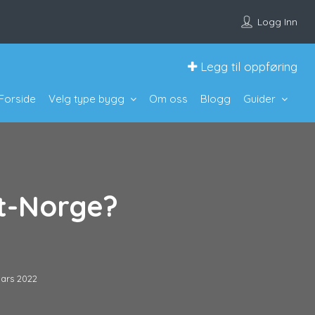
Logg Inn
Legg til oppføring
Forside
Velg type bygg
Om oss
Blogg
Guider
st-Norge?
mars 2022