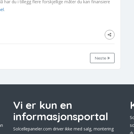
 har du i tillegg flere forskjellige måter du kan finansiere
nel
.
Neste
Vi er kun en
informasjonsportal
So
an
so
Solcellepaneler.com driver ikke med salg, montering
du