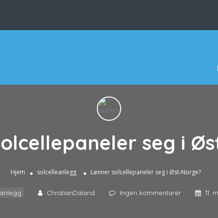
olcellepaneler seg i Ø
Hjem
solcelleanlegg
Lønner solcellepaneler seg i Øst-Norge?
eanlegg
ChristianDaland
Ingen kommentarer
11. 