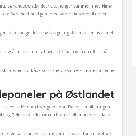
kkurat Sørlandet/Østlandet? Det henger sammen med klima.
r ofte Sørlandet heldigere med været. Årsaken til det er
ger i den sørlige delen av Norge, og denne delen av landet
tedene også i nærheten av havet. Det har også en effekt på
årstid det er, for både somrene og vintre er milde på denne
llepaneler på Østlandet
uansett hvor du i Norge du bor. Det spiller altså ingen
fold og Telemark, eller om du bor et helt annet sted i landet
aneler en kostbar investering som er bedre for milijøet og