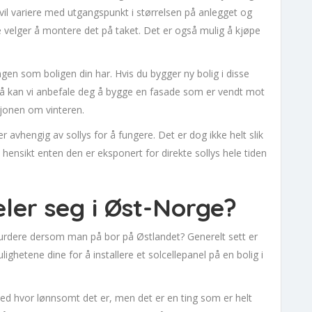
il variere med utgangspunkt i størrelsen på anlegget og
e velger å montere det på taket. Det er også mulig å kjøpe
en som boligen din har. Hvis du bygger ny bolig i disse
 så kan vi anbefale deg å bygge en fasade som er vendt mot
jonen om vinteren.
er avhengig av sollys for å fungere. Det er dog ikke helt slik
in hensikt enten den er eksponert for direkte sollys hele tiden
ler seg i Øst-Norge?
 vurdere dersom man på bor på Østlandet? Generelt sett er
ghetene dine for å installere et solcellepanel på en bolig i
 med hvor lønnsomt det er, men det er en ting som er helt