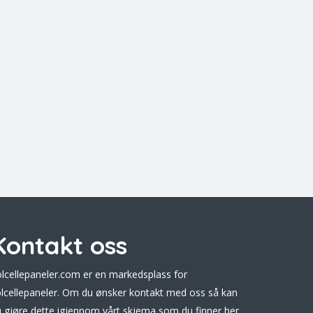
Kontakt oss
lcellepaneler.com er en markedsplass for
lcellepaneler. Om du ønsker kontakt med oss så kan
 gjøre dette
igjennom vårt skjema som du finner her