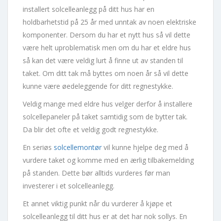
installert solcelleanlegg på ditt hus har en
holdbarhetstid på 25 år med unntak av noen elektriske
komponenter. Dersom du har et nytt hus så vil dette
være helt uproblematisk men om du har et eldre hus
så kan det være veldig lurt å finne ut av standen til
taket. Om ditt tak må byttes om noen år så vil dette
kunne være øedeleggende for ditt regnestykke.
Veldig mange med eldre hus velger derfor å installere
solcellepaneler på taket samtidig som de bytter tak.
Da blir det ofte et veldig godt regnestykke.
En seriøs
solcellemontør
vil kunne hjelpe deg med å
vurdere taket og komme med en ærlig tilbakemelding
på standen. Dette bør alltids vurderes før man
investerer i et solcelleanlegg.
Et annet viktig punkt når du vurderer å kjøpe et
solcelleanlegg til ditt hus er at det har nok sollys. En