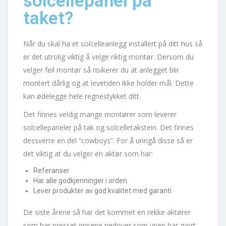
solcellepanel på
taket?
Når du skal ha et solcelleanlegg installert på ditt hus så
er det utrolig viktig å velge riktig montør. Dersom du
velger feil montør så risikerer du at anlegget blir
montert dårlig og at levetiden ikke holder mål. Dette
kan ødelegge hele regnestykket ditt.
Det finnes veldig mange montører som leverer
solcellepaneler på tak og solcelletakstein. Det finnes
dessverre en del “cowboys”. For å unngå disse så er
det viktig at du velger en aktør som har:
Referanser
Har alle godkjenninger i orden
Lever produkter av god kvalitet med garanti
De siste årene så har det kommet en rekke aktører
som har presset prisene nedover som igjen har gjort