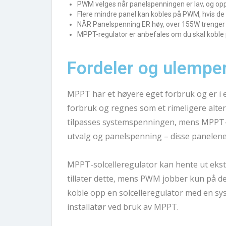
PWM velges når panelspenningen er lav, og op
Flere mindre panel kan kobles på PWM, hvis de e
NÅR Panelspenning ER høy, over 155W trenger 
MPPT-regulator er anbefales om du skal koble 
Fordeler og ulemper
MPPT har et høyere eget forbruk og er i 
forbruk og regnes som et rimeligere alte
tilpasses systemspenningen, mens MPPT-sol
utvalg og panelspenning – disse panelene
MPPT-solcelleregulator kan hente ut ekst
tillater dette, mens PWM jobber kun på d
koble opp en solcelleregulator med en s
installatør ved bruk av MPPT.