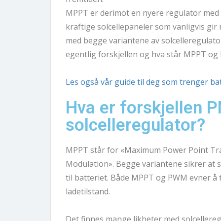
MPPT er derimot en nyere regulator med fl
kraftige solcellepaneler som vanligvis gir
med begge variantene av solcelleregulator
egentlig forskjellen og hva står MPPT o
Les også vår guide til deg som trenger batt
Hva er forskjellen
solcelleregulator?
Modulation
». Begge variantene sikrer at s
til batteriet. Både MPPT og PWM evner å t
ladetilstand. 
Det finnes mange likheter med solcellere