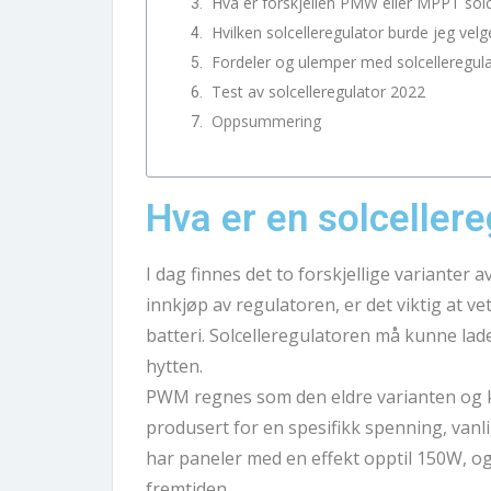
Hva er forskjellen PMW eller MPPT solc
Hvilken solcelleregulator burde jeg velg
Fordeler og ulemper med solcelleregul
Test av solcelleregulator 2022
Oppsummering
Hva er en solcellere
I dag finnes det to forskjellige varianter a
innkjøp av regulatoren, er det viktig at vet
batteri. Solcelleregulatoren må kunne ladet
hytten.
PWM regnes som den eldre varianten og kal
produsert for en spesifikk spenning, vanl
har paneler med en effekt opptil 150W, og
fremtiden. 