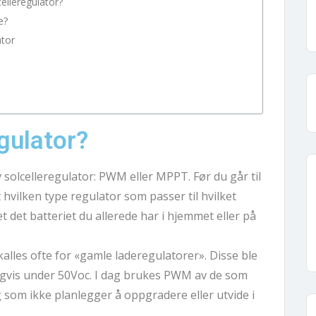
elleregulator?
e?
ator
gulator?
v solcelleregulator: PWM eller MPPT. Før du går til 
 hvilken type regulator som passer til hvilket 
 det batteriet du allerede har i hjemmet eller på 
les ofte for «gamle laderegulatorer». Disse ble 
igvis under 50Voc. I dag brukes PWM av de som 
 som ikke planlegger å oppgradere eller utvide i 