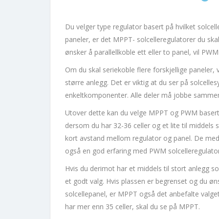
Du velger type regulator basert på hvilket solcel
paneler, er det MPPT- solcelleregulatorer du sk
ønsker å parallellkoble ett eller to panel, vil PW
Om du skal seriekoble flere forskjellige paneler,
større anlegg. Det er viktig at du ser på solcell
enkeltkomponenter. Alle deler må jobbe sammen
Utover dette kan du velge MPPT og PWM basert p
dersom du har 32-36 celler og et lite til middel
kort avstand mellom regulator og panel. De med sk
også en god erfaring med PWM solcelleregulato
Hvis du derimot har et middels til stort anlegg
et godt valg. Hvis plassen er begrenset og du ø
solcellepanel, er MPPT også det anbefalte valg
har mer enn 35 celler, skal du se på MPPT.