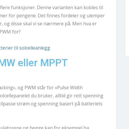
ere funksjoner. Denne varianten kan kobles til 
 mer for pengene. Det finnes fordeler og ulemper 
, og disse skal vi se nærmere på. Men hva er 
g PWM for?
erier til solcelleanlegg
 PMW eller MPPT
MPPT står for «Maximum Power Point Tracking», og PWM står for «Pulse Width 
olcellepanelet du bruker, alltid gir rett spenning 
ilpasse strøm og spenning basert på batteriets 
gulatorene og begge kan for eksempel ha 