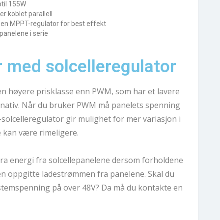
ptil 155W
r koblet parallell
en MPPT-regulator for best effekt
panelene i serie
 med solcelleregulator
en høyere prisklasse enn PWM, som har et lavere 
rnativ. Når du bruker PWM må panelets spenning 
celleregulator gir mulighet for mer variasjon i 
 kan være rimeligere.
ra energi fra solcellepanelene dersom forholdene 
en oppgitte ladestrømmen fra panelene. Skal du 
ystemspenning på over 48V? Da må du kontakte en 