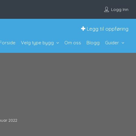
Logg Inn
Legg til oppføring
Forside
Velg type bygg
Om oss
Blogg
Guider
anuar 2022