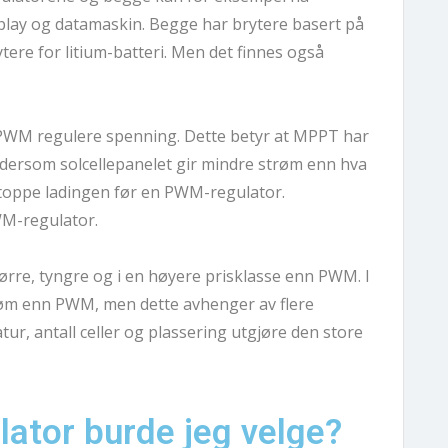
splay og datamaskin. Begge har brytere basert på 
tere for litium-batteri. Men det finnes også 
WM regulere spenning. Dette betyr at MPPT har 
dersom solcellepanelet gir mindre strøm enn hva 
toppe ladingen før en PWM-regulator.  
WM-regulator.
rre, tyngre og i en høyere prisklasse enn PWM. I 
øm enn PWM, men dette avhenger av flere 
tur, antall celler og plassering utgjøre den store 
lator burde jeg velge?