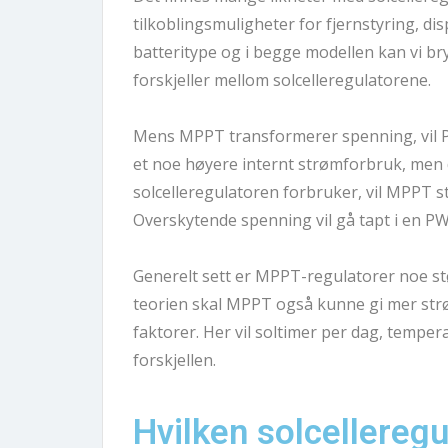
tilkoblingsmuligheter for fjernstyring, di
batteritype og i begge modellen kan vi bry
forskjeller mellom solcelleregulatorene.
Mens MPPT transformerer spenning, vil P
et noe høyere internt strømforbruk, men 
solcelleregulatoren forbruker, vil MPPT s
Overskytende spenning vil gå tapt i en P
Generelt sett er MPPT-regulatorer noe stø
teorien skal MPPT også kunne gi mer str
faktorer. Her vil soltimer per dag, tempera
forskjellen.
Hvilken solcelleregu