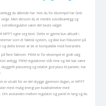
leanlegg du allerede har. Hvis du for eksempel har Grid-
al velge. Men dersom du et mindre solcelleanlegg og
M- solcelleregulator være det beste valget.
 vil MPPT egne seg best. Dette er gjerne kun aktuelt i
esystemer som et faktisk system, og ikke kun fokuserer på
 og dette krever at de er kompatible med hverandre.
å flere faktorer. PWM er for eksempel et godt valg
s stort anlegg. PWM regulatoren står inne og det bør være
yggefri plassering og relativt god plass til paneler, har
r.
 som er utsatt for en del skygge gjennom dagen, er MPPT
nsker mest mulig energi per kvadratmeter med
et. Om avstanden mellom regulator og panel er lang og du