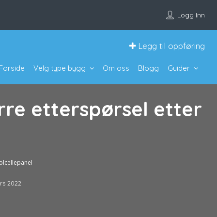
Logg Inn
Legg til oppføring
Forside
Velg type bygg
Om oss
Blogg
Guider
rre etterspørsel etter
olcellepanel
rs 2022