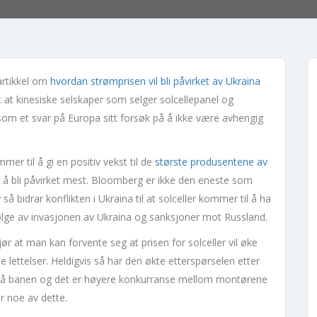
 artikkel om
hvordan strømprisen vil bli påvirket av Ukraina
t at kinesiske selskaper som selger solcellepanel og
 som et svar på Europa sitt forsøk på å ikke være avhengig
r til å gi en positiv vekst til de
største produsentene av
 å bli påvirket mest. Bloomberg er ikke den eneste som
y
så bidrar konflikten i Ukraina til at solceller kommer til å ha
ølge av invasjonen av Ukraina og sanksjoner mot Russland.
jør at man kan forvente seg at prisen for solceller vil øke
lettelser. Heldigvis så har den økte etterspørselen etter
r på banen og det er høyere konkurranse mellom montørene
r noe av dette.