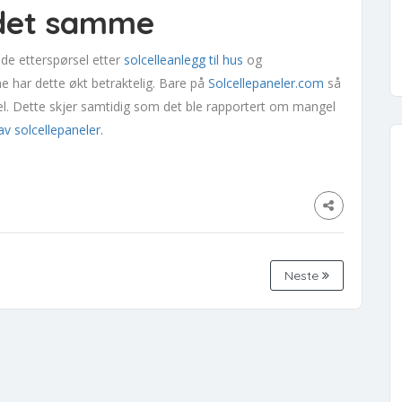
det samme
nde etterspørsel etter
solcelleanlegg til hus
og
e har dette økt betraktelig. Bare på
Solcellepaneler.com
så
el. Dette skjer samtidig som det ble rapportert om mangel
v solcellepaneler.
Neste