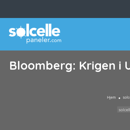
Bloomberg: Krigen i U
Hjem
solc
solcel