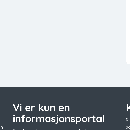
Vi er kun en
informasjonsportal
So
an
so