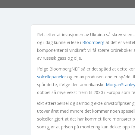
Rett etter at invasjonen av Ukraina så skrev vi en
og i dag kunne vi lese i
Bloomberg
at det er vente
komponenter til vindkraft vil få større ordrebøker
av russisk gass og olje.
Ifølge BloombergNEF så er det spådd at dette komme
solcellepaneler
og en av produsentene er spådd til
spår dette, ifølge den amerikanske
MorganStanle
dobbel så mye vekst frem til 2030 i Europa som f
Økt etterspørsel og samtidig økte drivstoffpriser g
utover året med mindre det kommer noen spesielle 
solceller gjort at det har kommet flere montøre
som gjør at prisen på montering kan dekke opp fo