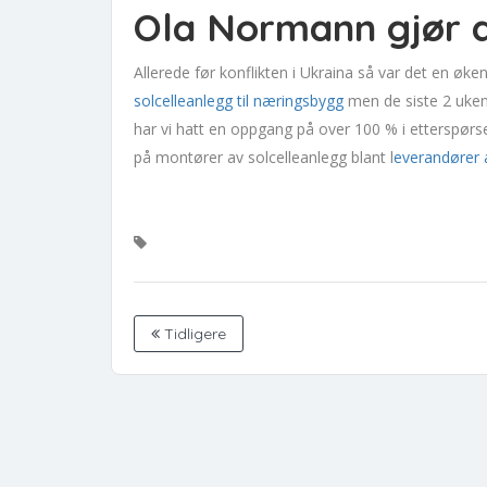
Ola Normann gjør 
Allerede før konflikten i Ukraina så var det en øke
solc
elleanlegg til næringsbygg
men de siste 2 uken
har vi hatt en oppgang på over 100 % i etterspørs
på montører av solcelleanlegg blant l
everandører a
Tidligere